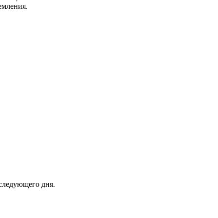
емления.
следующего дня.