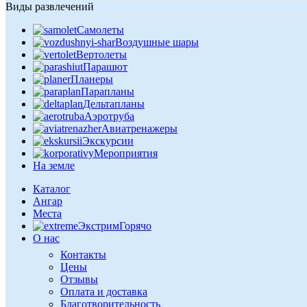
Виды развлечений
Самолеты
Воздушные шары
Вертолеты
Парашют
Планеры
Парапланы
Дельтапланы
Аэротруба
Авиатренажеры
Экскурсии
Мероприятия
На земле
Каталог
Ангар
Места
Экстрим
Горячо
О нас
Контакты
Цены
Отзывы
Оплата и доставка
Благотворительность