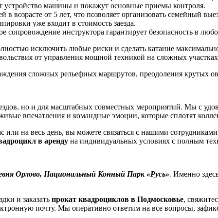
 устройство машины и покажут основные приемы контроля.
 в возрасте от 5 лет, что позволяет организовать семейный выез
ировки уже входит в стоимость заезда.
е сопровождение инструктора гарантирует безопасность в любо
олностью исключить любые риски и сделать катание максимальн
вольствия от управления мощной техникой на сложных участках
ождения сложных рельефных маршрутов, преодоления крутых ов
аездов, но и для масштабных совместных мероприятий. Мы с уд
живые впечатления и командные эмоции, которые сплотят колле
с или на весь день, вы можете связаться с нашими сотрудникам
вадроцикл в аренду
на индивидуальных условиях с полным тех
ревня Орлово, Национальный Конный Парк «Русь»
.
Именно здесь
здки и заказать
прокат квадроциклов в Подмосковье
, свяжите
лектронную почту. Мы оперативно ответим на все вопросы, зафи