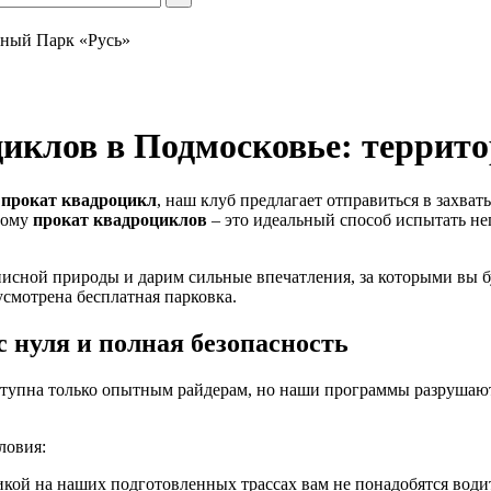
нный Парк «Русь»
иклов в Подмосковье: террито
 прокат квадроцикл
, наш клуб предлагает отправиться в захв
тому
прокат квадроциклов
– это идеальный способ испытать н
ной природы и дарим сильные впечатления, за которыми вы буд
усмотрена бесплатная парковка.
с нуля и полная безопасность
тупна только опытным райдерам, но наши программы разрушают
ловия:
кой на наших подготовленных трассах вам не понадобятся води