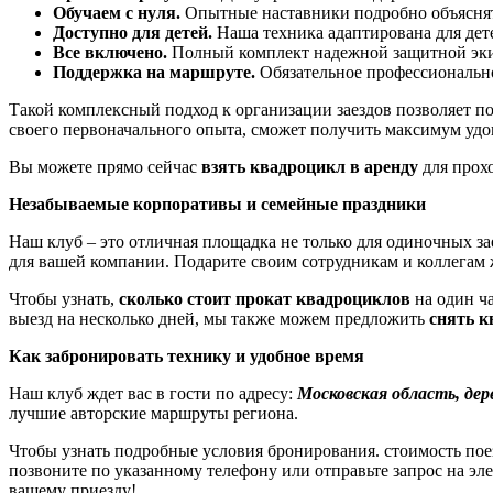
Обучаем с нуля.
Опытные наставники подробно объяснят
Доступно для детей.
Наша техника адаптирована для детей
Все включено.
Полный комплект надежной защитной экип
Поддержка на маршруте.
Обязательное профессионально
Такой комплексный подход к организации заездов позволяет п
своего первоначального опыта, сможет получить максимум удо
Вы можете прямо сейчас
взять квадроцикл в аренду
для прох
Незабываемые корпоративы и семейные праздники
Наш клуб – это отличная площадка не только для одиночных з
для вашей компании. Подарите своим сотрудникам и коллегам 
Чтобы узнать,
сколько стоит прокат квадроциклов
на один ча
выезд на несколько дней, мы также можем предложить
снять к
Как забронировать технику и удобное время
Наш клуб ждет вас в гости по адресу:
Московская область, де
лучшие авторские маршруты региона.
Чтобы узнать подробные условия бронирования. стоимость пое
позвоните по указанному телефону или отправьте запрос на э
вашему приезду!